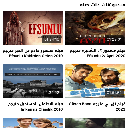
فيديوهات ذات صلة
01:24:16
01:29:01
فيلم مسحور ٢ : الشعيرة مترجم
فيلم مسحور قادم من القبر مترجم
Efsunlu Kabirden Gelen 2019
Efsunlu 2: Ayni 2020
1:34:22
01:51:52
فيلم ثق بي مترجم Güven Bana
فيلم الاحتمال المستحيل مترجم
Imkansiz Olasilik 2016
2023