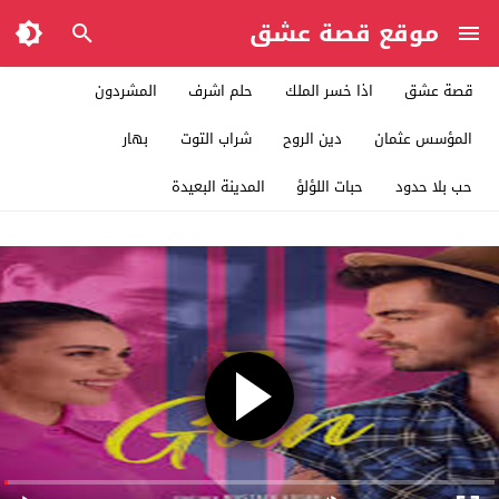
موقع قصة عشق
قصة عشق
اذا خسر الملك
حلم اشرف
المشردون
المؤسس عثمان
دين الروح
شراب التوت
بهار
حب بلا حدود
حبات اللؤلؤ
المدينة البعيدة