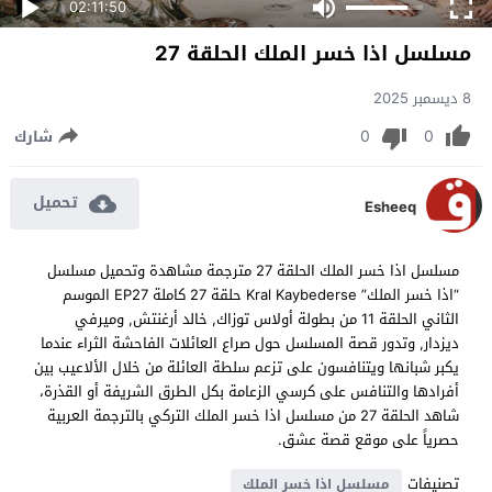
02:11:50
مسلسل اذا خسر الملك الحلقة 27
8 ديسمبر 2025
0
0
شارك
تحميل
Esheeq
مسلسل اذا خسر الملك الحلقة 27 مترجمة مشاهدة وتحميل مسلسل
“اذا خسر الملك” Kral Kaybederse حلقة 27 كاملة EP27 الموسم
الثاني الحلقة 11 من بطولة أولاس توزاك, خالد أرغنتش, وميرفي
ديزدار, وتدور قصة المسلسل حول صراع العائلات الفاحشة الثراء عندما
يكبر شبانها ويتنافسون على تزعم سلطة العائلة من خلال الألاعيب بين
أفرادها والتنافس على كرسي الزعامة بكل الطرق الشريفة أو القذرة،
شاهد الحلقة 27 من مسلسل اذا خسر الملك التركي بالترجمة العربية
حصرياً على موقع قصة عشق.
تصنيفات
مسلسل اذا خسر الملك