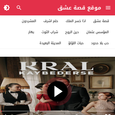
موقع قصة عشق
قصة عشق
اذا خسر الملك
حلم اشرف
المشردون
المؤسس عثمان
دين الروح
شراب التوت
بهار
حب بلا حدود
حبات اللؤلؤ
المدينة البعيدة