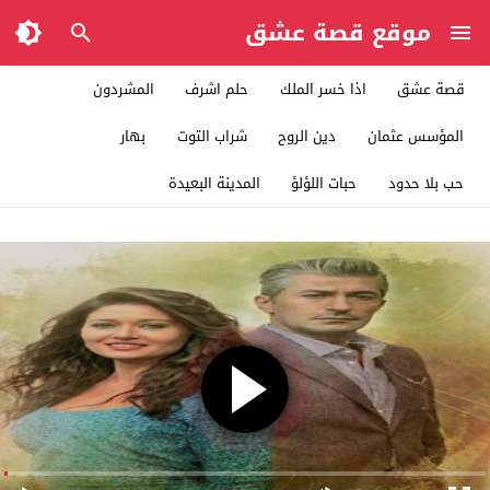
موقع قصة عشق
قصة عشق
اذا خسر الملك
حلم اشرف
المشردون
المؤسس عثمان
دين الروح
شراب التوت
بهار
حب بلا حدود
حبات اللؤلؤ
المدينة البعيدة