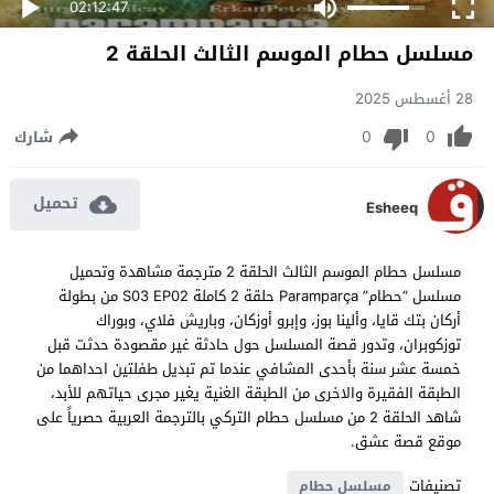
02:12:47
مسلسل حطام الموسم الثالث الحلقة 2
28 أغسطس 2025
0
0
شارك
تحميل
Esheeq
مسلسل حطام الموسم الثالث الحلقة 2 مترجمة مشاهدة وتحميل
مسلسل “حطام” Paramparça حلقة 2 كاملة S03 EP02 من بطولة
أركان بتك قايا، وألينا بوز، وإبرو أوزكان، وباريش فلاي، وبوراك
توزكوبران، وتدور قصة المسلسل حول حادثة غير مقصودة حدثت قبل
خمسة عشر سنة بأحدى المشافي عندما تم تبديل طفلتين احداهما من
الطبقة الفقيرة والاخرى من الطبقة الغنية يغير مجرى حياتهم للأبد،
شاهد الحلقة 2 من مسلسل حطام التركي بالترجمة العربية حصرياً على
موقع قصة عشق.
تصنيفات
مسلسل حطام