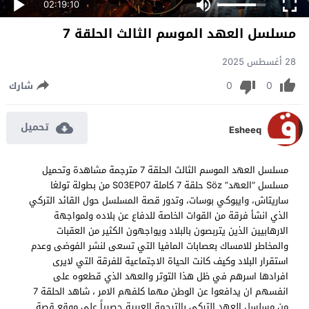
02:19:10
مسلسل العهد الموسم الثالث الحلقة 7
28 أغسطس 2025
0
0
شارك
تحميل
Esheeq
مسلسل العهد الموسم الثالث الحلقة 7 مترجمة مشاهدة وتحميل
مسلسل “العهد” Söz حلقة 7 كاملة S03EP07 من بطولة تولغا
ساريتاش، وايبوكي بوسات، وتدور قصة المسلسل حول القائد التركي
الذي انشأ فرقة من القوات الخاصة للدفاع عن بلاده ولمواجهة
الارهابيين الذين يتربصون بالبلاد ويواجهون الكثير من العقبات
والمخاطر للامساك بعصابات المافيا التي تسعى لنشر الفوضى وعدم
استقرار البلاد وكيف كانت الحياة الاجتماعية للفرقة التي لايرى
افرادها اسرهم في ظل هذا التوتر والعهد الذي قطعوه على
انفسهم ان يدافعوا عن الوطن مهما كلفهم الامر ، شاهد الحلقة 7
من مسلسل العهد التركي بالترجمة العربية حصرياً على موقع قصة