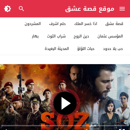
موقع قصة عشق
قصة عشق
اذا خسر الملك
حلم اشرف
المشردون
المؤسس عثمان
دين الروح
شراب التوت
بهار
حب بلا حدود
حبات اللؤلؤ
المدينة البعيدة