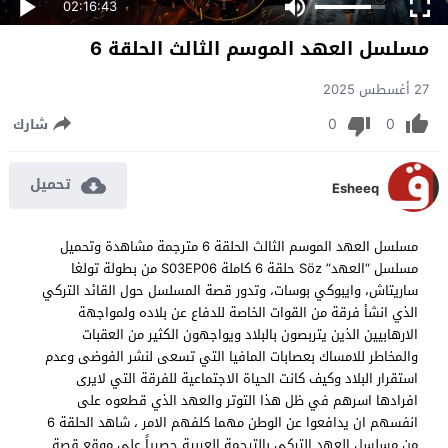
02:16:43
مسلسل العهد الموسم الثالث الحلقة 6
27 أغسطس 2025
0
0
شارك
تحميل
Esheeq
مسلسل العهد الموسم الثالث الحلقة 6 مترجمة مشاهدة وتحميل
مسلسل “العهد” Söz حلقة 6 كاملة S03EP06 من بطولة تولغا
ساريتاش، وايبوكي بوسات، وتدور قصة المسلسل حول القائد التركي
الذي انشأ فرقة من القوات الخاصة للدفاع عن بلاده ولمواجهة
الارهابيين الذين يتربصون بالبلاد ويواجهون الكثير من العقبات
والمخاطر للامساك بعصابات المافيا التي تسعى لنشر الفوضى وعدم
استقرار البلاد وكيف كانت الحياة الاجتماعية للفرقة التي لايرى
افرادها اسرهم في ظل هذا التوتر والعهد الذي قطعوه على
انفسهم ان يدافعوا عن الوطن مهما كلفهم الامر ، شاهد الحلقة 6
من مسلسل العهد التركي بالترجمة العربية حصرياً على موقع قصة