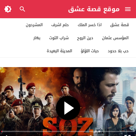
موقع قصة عشق
قصة عشق
اذا خسر الملك
حلم اشرف
المشردون
المؤسس عثمان
دين الروح
شراب التوت
بهار
حب بلا حدود
حبات اللؤلؤ
المدينة البعيدة