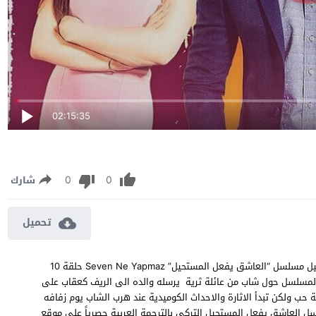
02:15:35
0
0
شارك
تحميل
مسلسل العاشق يفعل المستحيل الحلقة 10 مترجمة مشاهدة وتحميل مسلسل “العاشق يفعل المستحيل” Seven Ne Yapmaz حلقة 10
قصة المسلسل حول شاب من عائلة ثرية يرسله والده الى الريف كعقاب على
حب ولكن تبدأ الاثارة والاحداث الكوميدية عند هرب الشاب يوم زفافه
ى الانتقام منه لخداعها ، شاهد الحلقة 10 من مسلسل العاشق يفعل المستحيل التركي بالترجمة العربية حصرياً على موقع