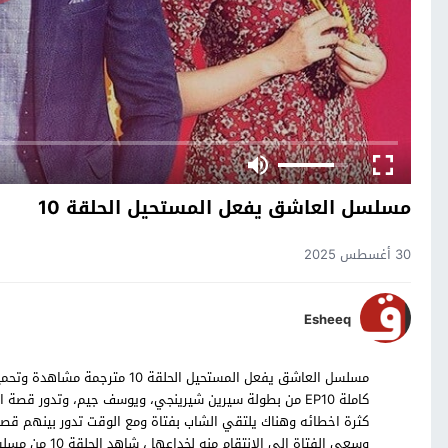
مسلسل العاشق يفعل المستحيل الحلقة 10
30 أغسطس 2025
Esheeq
كاملة EP10 من بطولة سيرين شيرينجي، ويوسف جيم، وتدور 
كثرة اخطائه وهناك يلتقي الشاب بفتاة ومع الوقت تدور بينهم قصة 
وسعي الفتاة ال