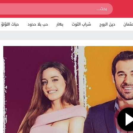
ثمان
دين الروح
شراب التوت
بهار
حب بلا حدود
حبات اللؤلؤ