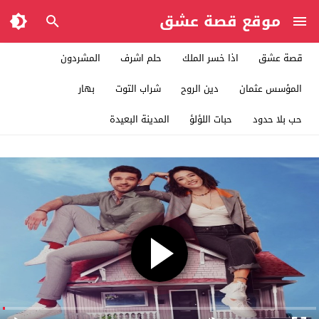
موقع قصة عشق
قصة عشق
اذا خسر الملك
حلم اشرف
المشردون
المؤسس عثمان
دين الروح
شراب التوت
بهار
حب بلا حدود
حبات اللؤلؤ
المدينة البعيدة