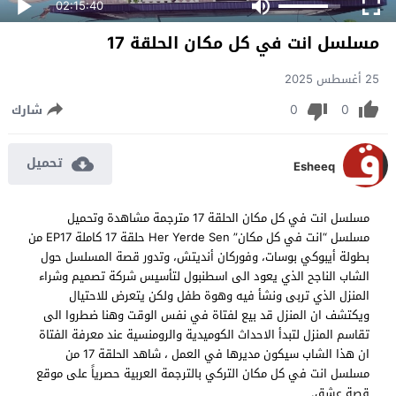
02:15:40
مسلسل انت في كل مكان الحلقة 17
25 أغسطس 2025
0
0
شارك
تحميل
Esheeq
مسلسل انت في كل مكان الحلقة 17 مترجمة مشاهدة وتحميل
مسلسل “انت في كل مكان” Her Yerde Sen حلقة 17 كاملة EP17 من
بطولة أيبوكي بوسات، وفوركان أنديتش، وتدور قصة المسلسل حول
الشاب الناجح الذي يعود الى اسطنبول لتأسيس شركة تصميم وشراء
المنزل الذي تربى ونشأ فيه وهوة طفل ولكن يتعرض للاحتيال
ويكتشف ان المنزل قد بيع لفتاة في نفس الوقت وهنا ضطروا الى
تقاسم المنزل لتبدأ الاحداث الكوميدية والرومنسية عند معرفة الفتاة
ان هذا الشاب سيكون مديرها في العمل ، شاهد الحلقة 17 من
مسلسل انت في كل مكان التركي بالترجمة العربية حصرياً على موقع
قصة عشق.