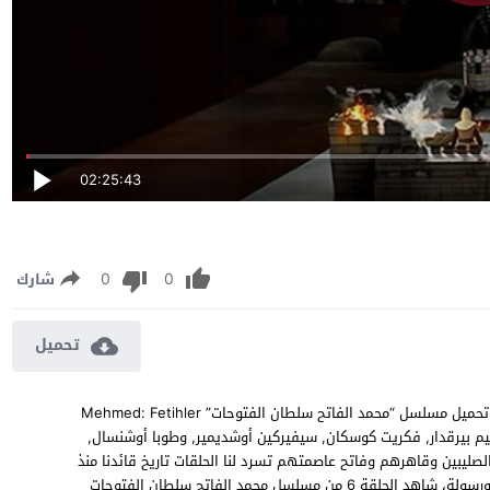
02:25:43
0
0
شارك
تحميل
مسلسل محمد الفاتح سلطان الفتوحات الحلقة 6 مترجمة مشاهدة وتحميل مسلسل “محمد الفاتح سلطان الفتوحات” Mehmed: Fetihler
شمايو أوشلو, سليم بيرقدار, فكريت كوسكان, سيفيركين أوشديمير, وطوبا أوشنسال,
ليبين وقاهرهم وفاتح عاصمتهم تسرد لنا الحلقات تاريخ قائدنا منذ
مولدة حيى وفاتة وهو يجاهد في سبيل الله حتى وحقق وعد الله ورسولة، شاهد الحلقة 6 من مسلسل محمد الفاتح سلطان الفتوحات