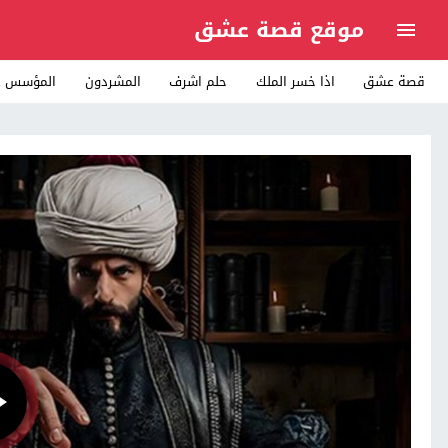
موقع قصة عشق
قصة عشق
اذا خسر الملك
حلم اشرف
المشردون
المؤسس ع