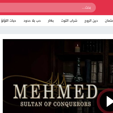
ثمان
دين الروح
شراب التوت
بهار
حب بلا حدود
حبات اللؤلؤ