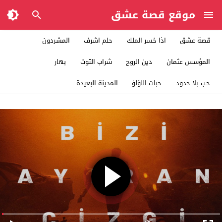
موقع قصة عشق
قصة عشق
اذا خسر الملك
حلم اشرف
المشردون
المؤسس عثمان
دين الروح
شراب التوت
بهار
حب بلا حدود
حبات اللؤلؤ
المدينة البعيدة