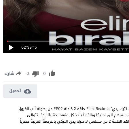
02:39:15
0
0
شارك
تحميل
مسلسل لا تترك يدي الحلقة 2 مترجمة مشاهدة وتحميل مسلسل “لا تترك يدي” Elimi Bırakma حلقة 2 كاملة EP02 من بطولة آلب نافروز،
 سفرهم الى امريكا وبالخطأ يأخذ كل منهما حقيبة الاخر تتوالى
الاحداث ويلتقيان مرة خرى وتبدأ بينهما قصة حب مليئة بالاثارة ، شاهد الحلقة 2 من مسلسل لا تترك يدي التركي بالترجمة العربية حصرياً