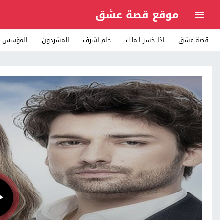
موقع قصة عشق
قصة عشق
اذا خسر الملك
حلم اشرف
المشردون
المؤسس ع