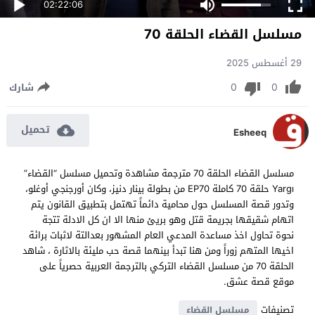
02:22:06
مسلسل القضاء الحلقة 70
29 أغسطس 2025
0
0
شارك
تحميل
Esheeq
مسلسل القضاء الحلقة 70 مترجمة مشاهدة وتحميل مسلسل “القضاء”
Yargı حلقة 70 كاملة EP70 من بطولة بينار دنيز، وكان أورجنجي أوغلو،
وتدور قصة المسلسل حول محامية دائماً تهتمل بتطبيق القانون يتم
اتهام شقيقها بجريمة قتل وهو بريئ منها الا ان كل الادلة تتجة
نحوة تحاول اخذ مساعدة المدعي العام المشهور بعدالتة لاثبات برائة
اخيها المتهم زوراً ومن هنا تبدأ بينهما قصة حب مليئة بالاثارة ، شاهد
الحلقة 70 من مسلسل القضاء التركي بالترجمة العربية حصرياً على
موقع قصة عشق.
تصنيفات
مسلسل القضاء