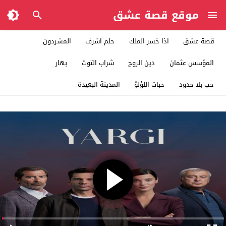
موقع قصة عشق
قصة عشق
اذا خسر الملك
حلم اشرف
المشردون
المؤسس عثمان
دين الروح
شراب التوت
بهار
حب بلا حدود
حبات اللؤلؤ
المدينة البعيدة