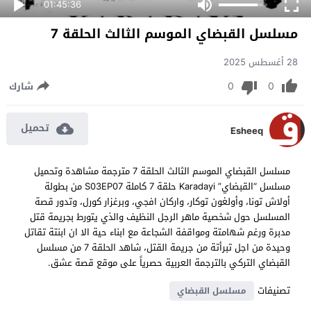
01:45:36
مسلسل القبضاي الموسم الثالث الحلقة 7
28 أغسطس 2025
0
0
شارك
تحميل
Esheeq
مسلسل القبضاي الموسم الثالث الحلقة 7 مترجمة مشاهدة وتحميل
مسلسل “القبضاي” Karadayi حلقة 7 كاملة S03EP07 من بطولة
أولاش تونا، وأولغون توكار، واركان افجي، وبرغزار كورل، وتدور قصة
المسلسل حول شخصية ماهر الرجل النظيف والذي يتورط بجريمة قتل
مدبرة ورغم شهامتة ومواقفة الشجاعة مع ابناء حية الا ان ابنتة تقاتل
وحيدة من اجل تبرأتة من جريمة القتل، شاهد الحلقة 7 من مسلسل
القبضاي التركي بالترجمة العربية حصرياً على موقع قصة عشق.
تصنيفات
مسلسل القبضاي