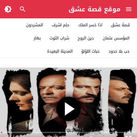
موقع قصة عشق
قصة عشق
اذا خسر الملك
حلم اشرف
المشردون
المؤسس عثمان
دين الروح
شراب التوت
بهار
حب بلا حدود
حبات اللؤلؤ
المدينة البعيدة