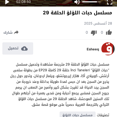
02:08:50
مسلسل حبات اللؤلؤ الحلقة 29
28 أغسطس 2025
0
0
شارك
تحميل
Esheeq
مسلسل حبات اللؤلؤ الحلقة 29 مترجمة مشاهدة وتحميل مسلسل
“حبات اللؤلؤ” İnci Taneleri حلقة 29 كاملة EP29 من بطولة سلمى
أرغتش، كوبيلاي أكا، هازار إيرجوتشلو، ويلماز اردوغان، وتدور حول رجل
يخرج من السجن بعد ان حبس لمدة طويلة بداخلة وعند خروجة من
السجن يجد الحياة قد تغيرت بشكل كبير وأصبح من الصعب ان يرمم
جروح السجن فمضى يجمع أحبابة ومن ضحى بعمرة من أجلهم طوال
تلك السنين الموحشة، شاهد الحلقة 29 من مسلسل حبات اللؤلؤ
التركي بالترجمة العربية حصرياً على موقع قصة عشق.
تصنيفات
مسلسل حبات اللؤلؤ