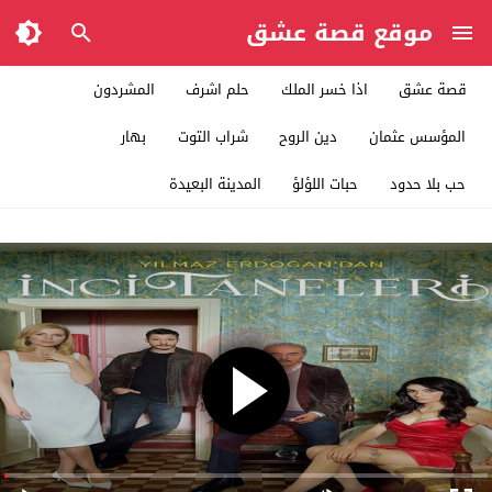
موقع قصة عشق
قصة عشق
اذا خسر الملك
حلم اشرف
المشردون
المؤسس عثمان
دين الروح
شراب التوت
بهار
حب بلا حدود
حبات اللؤلؤ
المدينة البعيدة