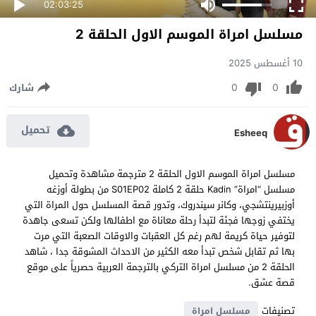
02:03:25
مسلسل امراة الموسم الاول الحلقة 2
10 أغسطس 2025
0
0
شارك
تحميل
Esheeq
مسلسل امراة الموسم الاول الحلقة 2 مترجمة مشاهدة وتحميل
مسلسل “امراة” Kadin حلقة 2 كاملة S01EP02 من بطولة أوزغه
أوزبيرينتشجي، وكانر سيندروك، وتدور قصة المسلسل حول المراة التي
يختفي زوجها فجئة لتبدأ رحلة معاناة مع اطفالها ولكن تسعى جاهدة
لتوفير حياة كريمة لهم رغم كل العقبات والاوقات الصعبة التي مرت
بها ثم تقابل شخص تبدأ معه الكثير من الاحداث المشوقة جدا ، شاهد
الحلقة 2 من مسلسل امراة التركي بالترجمة العربية حصرياً على موقع
قصة عشق.
تصنيفات
مسلسل امراة