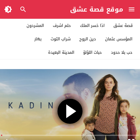
موقع قصة عشق
قصة عشق
اذا خسر الملك
حلم اشرف
المشردون
المؤسس عثمان
دين الروح
شراب التوت
بهار
حب بلا حدود
حبات اللؤلؤ
المدينة البعيدة