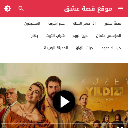
موقع قصة عشق
قصة عشق
اذا خسر الملك
حلم اشرف
المشردون
المؤسس عثمان
دين الروح
شراب التوت
بهار
حب بلا حدود
حبات اللؤلؤ
المدينة البعيدة