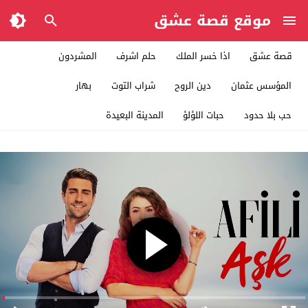
موقع قصة عشق
قصة عشق
اذا خسر الملك
حلم اشرف
المشردون
المؤسس عثمان
دين الروح
شراب التوت
بهار
حب بلا حدود
حبات اللؤلؤ
المدينة البعيدة