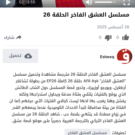
02:13:55
مسلسل العشق الفاخر الحلقة 26
26 أغسطس 2025
0
0
شارك
تحميل
Esheeq
مسلسل العشق الفاخر الحلقة 26 مترجمة مشاهدة وتحميل مسلسل
“العشق الفاخر” Afili Aşk حلقة 26 كاملة EP26 من بطولة تشاغلار
أرطغرل، وبورجو أوزبيرك، وتدور قصة المسلسل حول الشاب الطائش
الذي يوقع بالفتيات يلتقي بفتاة صدفة ويحاول استدراجها ولكنه
يفشل وهنا يعجب بها لانها ليست كباقي الفتيات التي عرفهم كما ان
الفتاة من بيئة محافظة لتبدأ الاحداث الكوميدية عندما يجمعهم القدر
في زواج مصلحة قد ينتهي بقصة حب ، شاهد الحلقة 26 من مسلسل
العشق الفاخر التركي بالترجمة العربية حصرياً على موقع قصة عشق.
تصنيفات
مسلسل العشق الفاخر