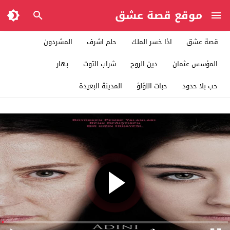
موقع قصة عشق
قصة عشق
اذا خسر الملك
حلم اشرف
المشردون
المؤسس عثمان
دين الروح
شراب التوت
بهار
حب بلا حدود
حبات اللؤلؤ
المدينة البعيدة