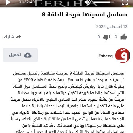
01:32:40
مسلسل اسميتها فريحة الحلقة 9
12 أغسطس 2025
0
0
شارك
تحميل
Esheeq
مسلسل اسميتها فريحة الحلقة 9 مترجمة مشاهدة وتحميل مسلسل
“اسميتها فريحة” Adını Feriha Koydum حلقة 9 كاملة EP09 من
بطولة هازل كايا، وباريش كيليتش، وتدور قصة المسلسل حول الفتاة
التي سمتها والدتها فريحة لتكون حياتها مليئة بالفرح والسعادة
فريحة من عائلة فقيرة تخدم احد المباني المليئ بالاثرياء تحصل فريحة
على منحة لتكمل دراستها الجامعية لتبدء الاحداث بالاثارة عندما
تتفاجئ الفتاة من الواقع الجديد عند الاختلاط مع زملائها الاثرياء في
الجامعة مما يدفعها ان تدعي انها من عائلة ثرية والذي ينعكس سلباً
على علاقتها مع حبيبها وباقي اصدقائها ، شاهد الحلقة 9 من
مسلسل اسميتها فريحة التركي بالترجمة العربية حصرياً على موقع