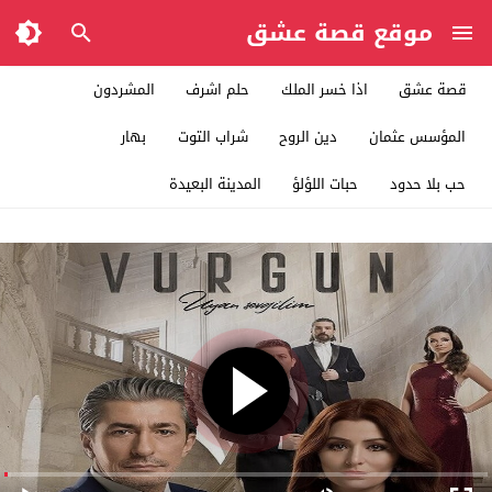
موقع قصة عشق
قصة عشق
اذا خسر الملك
حلم اشرف
المشردون
المؤسس عثمان
دين الروح
شراب التوت
بهار
حب بلا حدود
حبات اللؤلؤ
المدينة البعيدة