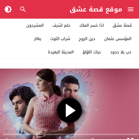
موقع قصة عشق
قصة عشق
اذا خسر الملك
حلم اشرف
المشردون
المؤسس عثمان
دين الروح
شراب التوت
بهار
حب بلا حدود
حبات اللؤلؤ
المدينة البعيدة