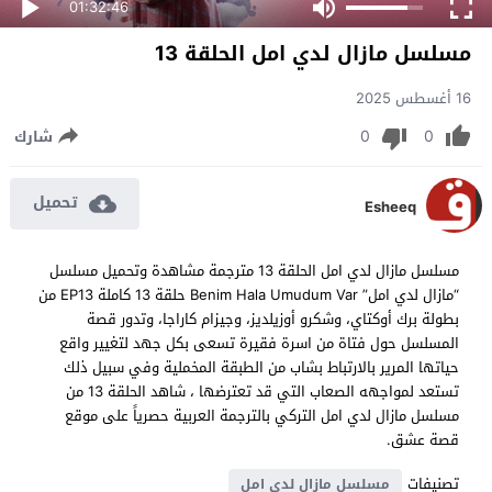
01:32:46
مسلسل مازال لدي امل الحلقة 13
16 أغسطس 2025
0
0
شارك
تحميل
Esheeq
مسلسل مازال لدي امل الحلقة 13 مترجمة مشاهدة وتحميل مسلسل
“مازال لدي امل” Benim Hala Umudum Var حلقة 13 كاملة EP13 من
بطولة برك أوكتاي، وشكرو أوزيلديز، وجيزام كاراجا، وتدور قصة
المسلسل حول فتاة من اسرة فقيرة تسعى بكل جهد لتغيير واقع
حياتها المرير بالارتباط بشاب من الطبقة المخملية وفي سبيل ذلك
تستعد لمواجهه الصعاب التي قد تعترضها ، شاهد الحلقة 13 من
مسلسل مازال لدي امل التركي بالترجمة العربية حصرياً على موقع
قصة عشق.
تصنيفات
مسلسل مازال لدي امل