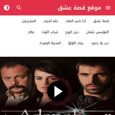
موقع قصة عشق
قصة عشق
اذا خسر الملك
حلم اشرف
المشردون
المؤسس عثمان
دين الروح
شراب التوت
بهار
حب بلا حدود
حبات اللؤلؤ
المدينة البعيدة