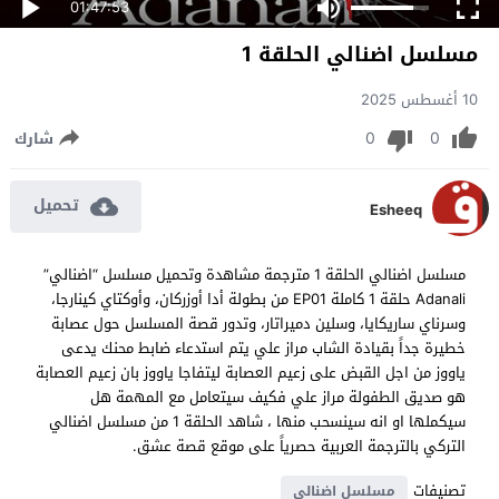
01:47:53
مسلسل اضنالي الحلقة 1
10 أغسطس 2025
0
0
شارك
تحميل
Esheeq
مسلسل اضنالي الحلقة 1 مترجمة مشاهدة وتحميل مسلسل “اضنالي”
Adanali حلقة 1 كاملة EP01 من بطولة أدا أوزركان، وأوكتاي كينارجا،
وسرناي ساريكايا، وسلين دميراتار، وتدور قصة المسلسل حول عصابة
خطيرة جداً بقيادة الشاب مراز علي يتم استدعاء ضابط محنك يدعى
ياووز من اجل القبض على زعيم العصابة ليتفاجا ياووز بان زعيم العصابة
هو صديق الطفولة مراز علي فكيف سيتعامل مع المهمة هل
سيكملها او انه سينسحب منها ، شاهد الحلقة 1 من مسلسل اضنالي
التركي بالترجمة العربية حصرياً على موقع قصة عشق.
تصنيفات
مسلسل اضنالي