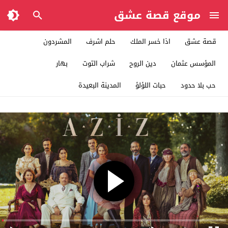
موقع قصة عشق
قصة عشق
اذا خسر الملك
حلم اشرف
المشردون
المؤسس عثمان
دين الروح
شراب التوت
بهار
حب بلا حدود
حبات اللؤلؤ
المدينة البعيدة