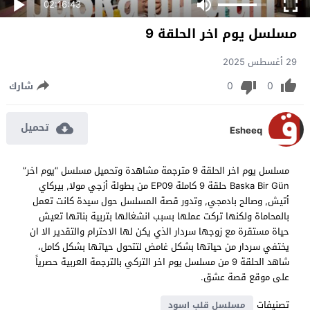
02:16:43
مسلسل يوم اخر الحلقة 9
29 أغسطس 2025
0
0
شارك
تحميل
Esheeq
مسلسل يوم اخر الحلقة 9 مترجمة مشاهدة وتحميل مسلسل “يوم اخر”
Baska Bir Gün حلقة 9 كاملة EP09 من بطولة أزجي مولا, بيركاي
أتيش, وصالح بادمجي, وتدور قصة المسلسل حول سيدة كانت تعمل
بالمحاماة ولكنها تركت عملها بسبب انشغالها بتربية بناتها تعيش
حياة مستقرة مع زوجها سردار الذي يكن لها الاحترام والتقدير الا ان
يختفي سردار من حياتها بشكل غامض لتتحول حياتها بشكل كامل،
شاهد الحلقة 9 من مسلسل يوم اخر التركي بالترجمة العربية حصرياً
على موقع قصة عشق.
تصنيفات
مسلسل قلب اسود