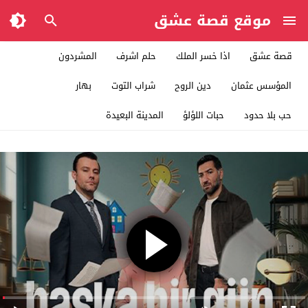
موقع قصة عشق
قصة عشق
اذا خسر الملك
حلم اشرف
المشردون
المؤسس عثمان
دين الروح
شراب التوت
بهار
حب بلا حدود
حبات اللؤلؤ
المدينة البعيدة