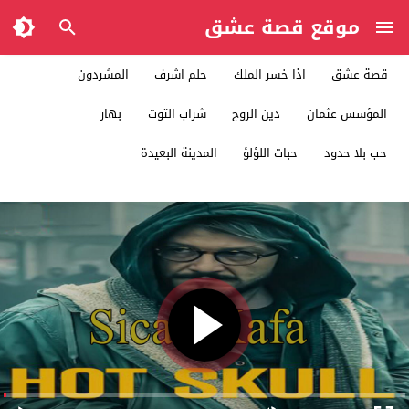
موقع قصة عشق
قصة عشق
اذا خسر الملك
حلم اشرف
المشردون
المؤسس عثمان
دين الروح
شراب التوت
بهار
حب بلا حدود
حبات اللؤلؤ
المدينة البعيدة