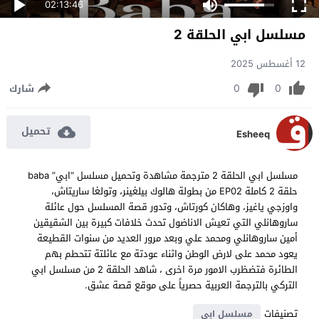
02:13:46
مسلسل ابي الحلقة 2
12 أغسطس 2025
0
0
شارك
تحميل
Esheeq
مسلسل ابي الحلقة 2 مترجمة مشاهدة وتحميل مسلسل “ابي” baba
حلقة 2 كاملة EP02 من بطولة هالوك بيلغينر، وتولغا ساريتاش،
واوزجي ياغيز، وهاكان كورتاش، وتدور قصة المسلسل حول عائلة
ساروهانلي التي تعيش الاناضول تحدث خلافات كبيرة بين الشقيقين
أمين ساروهانلي ومحمد علي وبعد مرور العديد من سنوات القطيعة
يعود محمد على لارض الوطن واثناء عودتة مع عائلتة تتحطم بهم
الطائرة فتضظرب الامور مرة اخرى ، شاهد الحلقة 2 من مسلسل ابي
التركي بالترجمة العربية حصرياً على موقع قصة عشق.
تصنيفات
مسلسل ابي