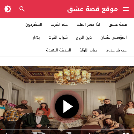
موقع قصة عشق
قصة عشق
اذا خسر الملك
حلم اشرف
المشردون
المؤسس عثمان
دين الروح
شراب التوت
بهار
حب بلا حدود
حبات اللؤلؤ
المدينة البعيدة