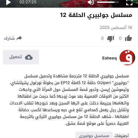
02:27:25
مسلسل جولبيري الحلقة 12
16 أغسطس 2025
0
0
شارك
تحميل
Esheeq
مسلسل جولبيري الحلقة 12 مترجمة مشاهدة وتحميل مسلسل
“جولبيري” Gülperi حلقة 12 كاملة EP12 من بطولة نورغول يشيلتشاي،
وتيموشين إيسن، وتدور قصة المسلسل حول المرأة التي واجهت
الكثير من الاوقات العصيبة بعد موت زوجها كما حرمت من اطفالها
واتهامها بجريمة دخلت على اثرها السجن وبعد خروجها تنقلب الاحداث
وتقابل رجل يعمل كمحامي تقع في حبه ويساعدها لكسب حضانة
اطفالها ، شاهد الحلقة 12 من مسلسل جولبيري التركي بالترجمة
العربية حصرياً على موقع قصة عشق.
تصنيفات
مسلسل جولبيري