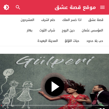
موقع قصة عشق
قصة عشق
اذا خسر الملك
حلم اشرف
المشردون
المؤسس عثمان
دين الروح
شراب التوت
بهار
حب بلا حدود
حبات اللؤلؤ
المدينة البعيدة