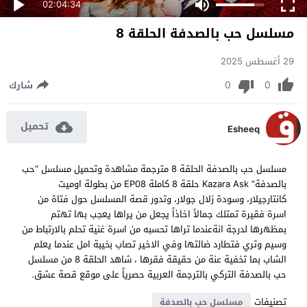
02:04:34
مسلسل حب بالصدفة الحلقة 8
29 أغسطس 2025
0
0
شارك
تحميل
Esheeq
مسلسل حب بالصدفة الحلقة 8 مترجمة مشاهدة وتحميل مسلسل “حب
بالصدفة” Kazara Ask حلقة 8 كاملة EP08 من بطولة اوميت
كانتارجيلار، وسودة زلال جولار، وتدور قصة المسلسل حول فتاة من
اسرة فقيرة تمتلك جمالاً اخاذاً يجعل من يراها يعجب بها تهتم
بمظهرها لدرجة انةعندما تراها تحسبه من اسرة غنية تحلم بالارتباط من
وسيم وثري فتطارد ضالتها وفي الاخير تصاب بخيبة امل عندما يعلم
الشاب بما تخفية عنة من حقيقة فقرها ، شاهد الحلقة 8 من مسلسل
حب بالصدفة التركي بالترجمة العربية حصرياً على موقع قصة عشق.
تصنيفات
مسلسل حب بالصدفة