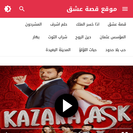
موقع قصة عشق
قصة عشق
اذا خسر الملك
حلم اشرف
المشردون
المؤسس عثمان
دين الروح
شراب التوت
بهار
حب بلا حدود
حبات اللؤلؤ
المدينة البعيدة