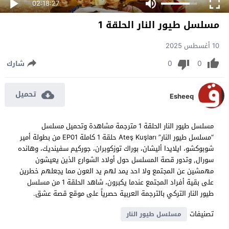
02:18:27
مسلسل طيور النار الحلقة 1
10 أغسطس 2025
0
0
شارك
تحميل
Esheeq
مسلسل طيور النار الحلقة 1 مترجمة مشاهدة وتحميل مسلسل
“مسلسل طيور النار” Ateş Kuşları حلقة 1 كاملة EP01 من بطولة أمير
شوبوكشو، ايلايدا أليشان، بوراك توزكوبران، جوركيم سفينديك، وهانده
سورال, وتدور قصة المسلسل حول أولاد الشوارع الذين يعيشون
مهمشين عن المجتمع ولا احد يمد لهم يد العون مما يجعلهم خطرين
على بقية أفراد المجتمع عندما يكبرون، شاهد الحلقة 1 من مسلسل
طيور النار التركي بالترجمة العربية حصرياً على موقع قصة عشق.
تصنيفات
مسلسل طيور النار