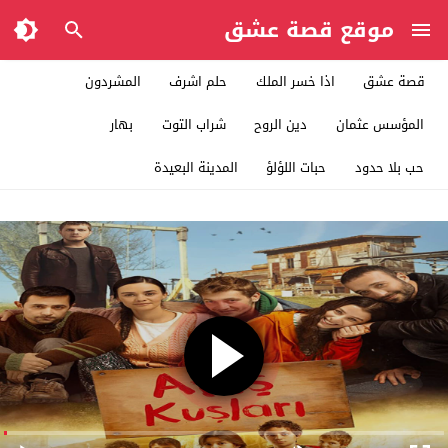
موقع قصة عشق
قصة عشق
اذا خسر الملك
حلم اشرف
المشردون
المؤسس عثمان
دين الروح
شراب التوت
بهار
حب بلا حدود
حبات اللؤلؤ
المدينة البعيدة