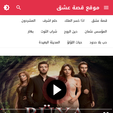
موقع قصة عشق
قصة عشق
اذا خسر الملك
حلم اشرف
المشردون
المؤسس عثمان
دين الروح
شراب التوت
بهار
حب بلا حدود
حبات اللؤلؤ
المدينة البعيدة