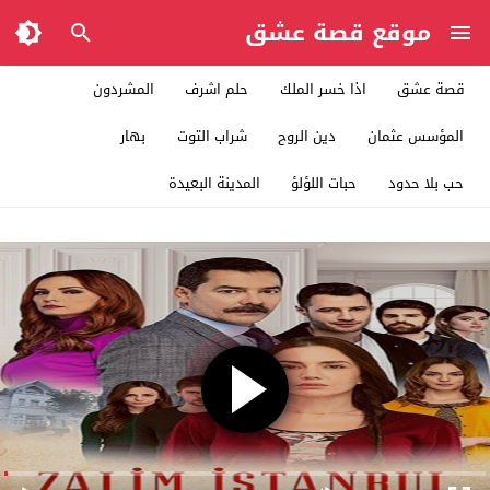
موقع قصة عشق
قصة عشق
اذا خسر الملك
حلم اشرف
المشردون
المؤسس عثمان
دين الروح
شراب التوت
بهار
حب بلا حدود
حبات اللؤلؤ
المدينة البعيدة