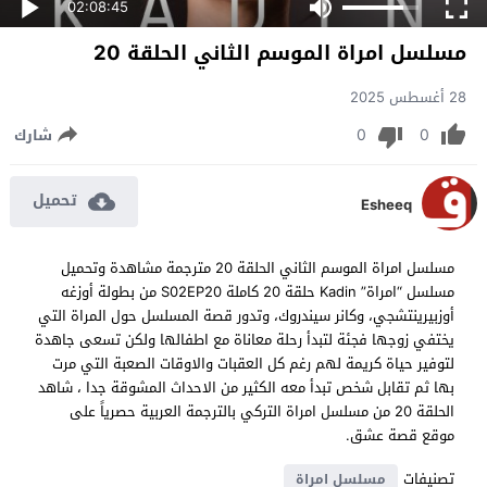
02:08:45
مسلسل امراة الموسم الثاني الحلقة 20
28 أغسطس 2025
0
0
شارك
تحميل
Esheeq
مسلسل امراة الموسم الثاني الحلقة 20 مترجمة مشاهدة وتحميل
مسلسل “امراة” Kadin حلقة 20 كاملة S02EP20 من بطولة أوزغه
أوزبيرينتشجي، وكانر سيندروك، وتدور قصة المسلسل حول المراة التي
يختفي زوجها فجئة لتبدأ رحلة معاناة مع اطفالها ولكن تسعى جاهدة
لتوفير حياة كريمة لهم رغم كل العقبات والاوقات الصعبة التي مرت
بها ثم تقابل شخص تبدأ معه الكثير من الاحداث المشوقة جدا ، شاهد
الحلقة 20 من مسلسل امراة التركي بالترجمة العربية حصرياً على
موقع قصة عشق.
تصنيفات
مسلسل امراة