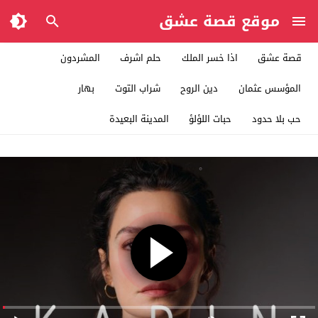
موقع قصة عشق
قصة عشق
اذا خسر الملك
حلم اشرف
المشردون
المؤسس عثمان
دين الروح
شراب التوت
بهار
حب بلا حدود
حبات اللؤلؤ
المدينة البعيدة