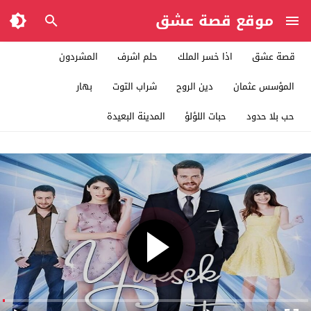
موقع قصة عشق
قصة عشق
اذا خسر الملك
حلم اشرف
المشردون
المؤسس عثمان
دين الروح
شراب التوت
بهار
حب بلا حدود
حبات اللؤلؤ
المدينة البعيدة