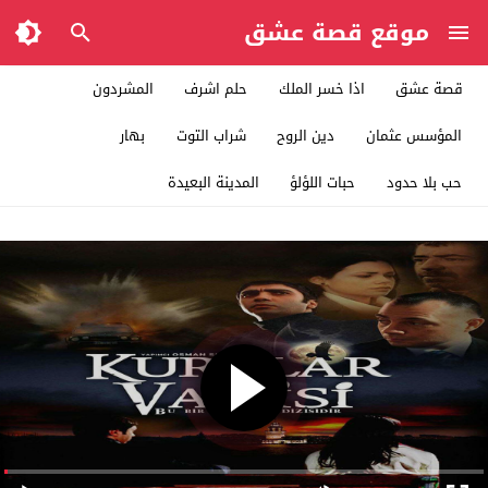
موقع قصة عشق
قصة عشق
اذا خسر الملك
حلم اشرف
المشردون
المؤسس عثمان
دين الروح
شراب التوت
بهار
حب بلا حدود
حبات اللؤلؤ
المدينة البعيدة