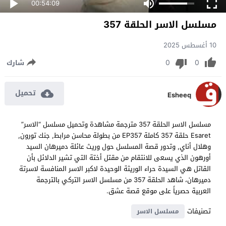
00:54:09
مسلسل الاسر الحلقة 357
10 أغسطس 2025
0
0
شارك
تحميل
Esheeq
مسلسل الاسر الحلقة 357 مترجمة مشاهدة وتحميل مسلسل “الاسر”
Esaret حلقة 357 كاملة EP357 من بطولة محاسن مرابط, جنك تورون,
وهلال أناي, وتدور قصة المسلسل حول وريث عائلة دميرهان السيد
أورهون الذي يسعى للانتقام من مقتل أختة التي تشير الدلائل بأن
القاتل هي السيدة حراء الوريثة الوحيدة لاكبر الاسر المنافسة لاسرتة
دميرهان، شاهد الحلقة 357 من مسلسل الاسر التركي بالترجمة
العربية حصرياً على موقع قصة عشق.
تصنيفات
مسلسل الاسر