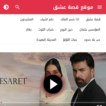
موقع قصة عشق
قصة عشق
اذا خسر الملك
حلم اشرف
المشردون
المؤسس عثمان
دين الروح
شراب التوت
بهار
حب بلا حدود
حبات اللؤلؤ
المدينة البعيدة