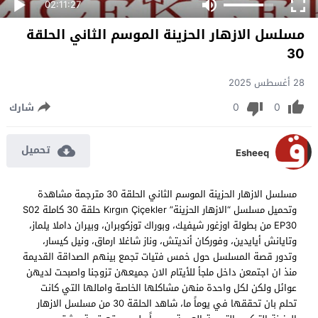
02:11:27
مسلسل الازهار الحزينة الموسم الثاني الحلقة
30
28 أغسطس 2025
0
0
شارك
تحميل
Esheeq
مسلسل الازهار الحزينة الموسم الثاني الحلقة 30 مترجمة مشاهدة
وتحميل مسلسل “الازهار الحزينة” Kırgın Çiçekler حلقة 30 كاملة S02
EP30 من بطولة اوزغور شيفيك، وبوراك توزكوبران، وبيران داملا يلماز،
وتايانش أيايدين، وفوركان أنديتش، وناز شاغلا ارماق، ونيل كيسار،
وتدور قصة المسلسل حول خمس فتيات تجمع بينهم الصداقة القديمة
منذ ان اجتمعن داخل ملجأ للأيتام الان جميعهن تزوجنا واصبحت لديهن
عوائل ولكن لكل واحدة منهن مشاكلها الخاصة وامالها التي كانت
تحلم بان تحققها في يوماً ما، شاهد الحلقة 30 من مسلسل الازهار