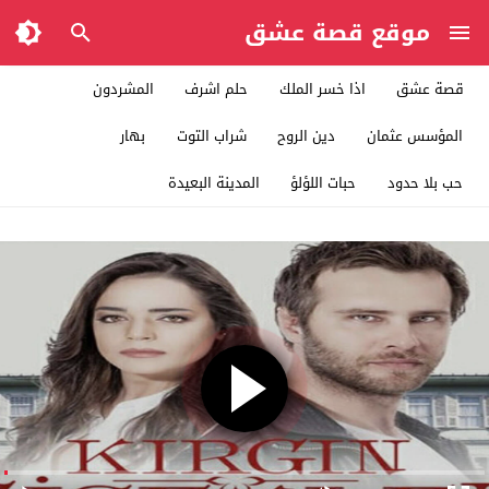
موقع قصة عشق
قصة عشق
اذا خسر الملك
حلم اشرف
المشردون
المؤسس عثمان
دين الروح
شراب التوت
بهار
حب بلا حدود
حبات اللؤلؤ
المدينة البعيدة