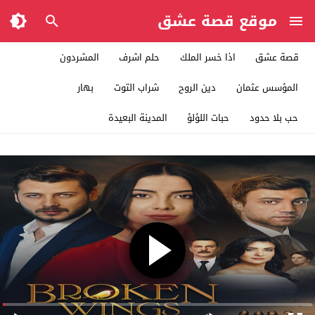
موقع قصة عشق
قصة عشق
اذا خسر الملك
حلم اشرف
المشردون
المؤسس عثمان
دين الروح
شراب التوت
بهار
حب بلا حدود
حبات اللؤلؤ
المدينة البعيدة