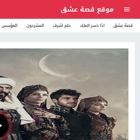
موقع قصة عشق
قصة عشق
اذا خسر الملك
حلم اشرف
المشردون
المؤسس ع