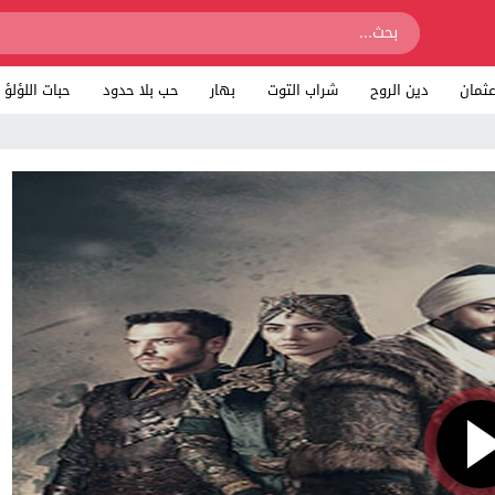
ثمان
دين الروح
شراب التوت
بهار
حب بلا حدود
حبات اللؤلؤ