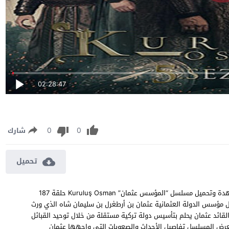
02:28:47
0
0
شارك
تحميل
مسلسل المؤسس عثمان الموسم الخامس الحلقة 187 مترجمة مشاهدة وتحميل مسلسل “المؤسس عثمان” Kuruluş Osman حلقة 187
سل حول مؤسس الدولة العثمانية عثمان بن أرطغرل بن سليمان شاه الذي ورث
 القائد عثمان يحلم بتأسيس دولة تركية مستقلة من خلال توحيد القبائل
، يعرض المسلسل تفاصيل الأحداث والصعوبات التي واجهها عثمان