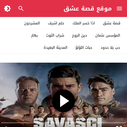
موقع قصة عشق
قصة عشق
اذا خسر الملك
حلم اشرف
المشردون
المؤسس عثمان
دين الروح
شراب التوت
بهار
حب بلا حدود
حبات اللؤلؤ
المدينة البعيدة