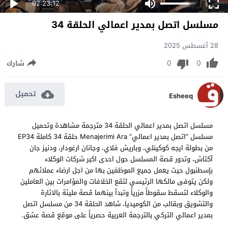
02:23:12
مسلسل اتصل بمدير اعمالي الحلقة 34
28 أغسطس 2025
0
0
شارك
تحميل
Esheeq
مسلسل اتصل بمدير اعمالي الحلقة 34 مترجمة مشاهدة وتحميل
مسلسل “اتصل بمدير اعمالي” Menajerimi Ara حلقة 34 كاملة EP34
من بطولة ايجه كوكينلي، وباريش فلاي، وجانان ارغودار، ودنیز جان
آکتاش، وتدور قصة المسلسل حول احدى اكبر شركات الوكلاء
بإسطنبول حيث يعمل جميع الموظفين بها من اجل ارضاء عملائهم
ولكن يتوفى مالكها الرئيسي لتقع الخلافات والمؤامرات بين العاملين
والوكلاء لتسقط سقوطاً مزرياً وتبدأ بينهما قصة مليئة بالاثارة
والتشويق وبقالب من الكوميديا، شاهد الحلقة 34 من مسلسل اتصل
بمدير اعمالي التركي بالترجمة العربية حصرياً على موقع قصة عشق.