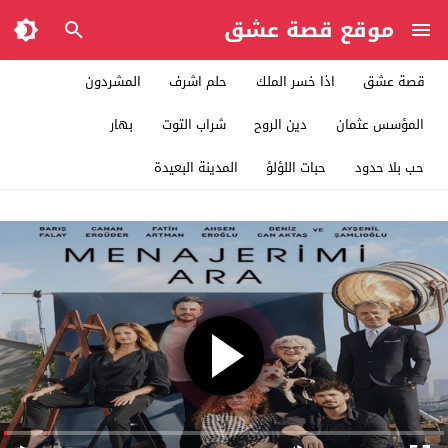
موقع قصة عشق
قصة عشق
اذا خسر الملك
حلم اشرف
المشردون
المؤسس عثمان
دين الروح
شراب التوت
بهار
حب بلا حدود
حبات اللؤلؤ
المدينة البعيدة