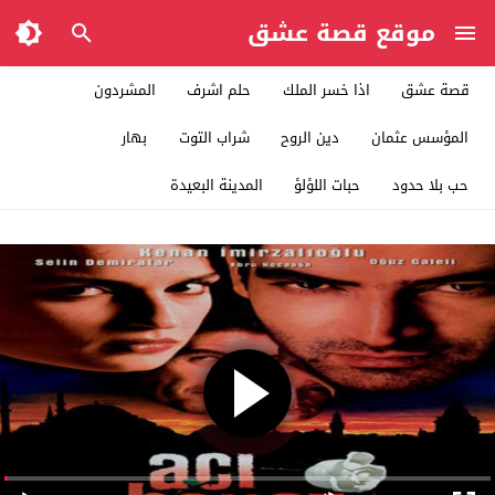
موقع قصة عشق
قصة عشق
اذا خسر الملك
حلم اشرف
المشردون
المؤسس عثمان
دين الروح
شراب التوت
بهار
حب بلا حدود
حبات اللؤلؤ
المدينة البعيدة