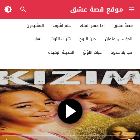
موقع قصة عشق
قصة عشق
اذا خسر الملك
حلم اشرف
المشردون
المؤسس عثمان
دين الروح
شراب التوت
بهار
حب بلا حدود
حبات اللؤلؤ
المدينة البعيدة