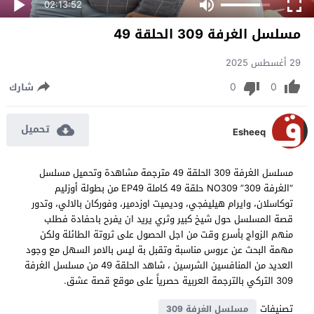
02:13:52
مسلسل الغرفة 309 الحلقة 49
29 أغسطس 2025
0
0
شارك
تحميل
Esheeq
مسلسل الغرفة 309 الحلقة 49 مترجمة مشاهدة وتحميل مسلسل
“الغرفة 309” NO309 حلقة 49 كاملة EP49 من بطولة أوزليم
توكاسلان، وايرام هيليفجي، وديميت اوزدمير، وفوركان بالالي، وتدور
قصة المسلسل حول شيخ كبير وثري يريد ان يفرح باحفادة فطلب
منهم الزواج بأسرع وقت من اجل الحصول على ثروتة الطائلة ولكن
مهمة البحث عن عروس مناسبة وتقبل بة ليس بالامر السهل مع وجود
العديد من المنافسين الشرسين ، شاهد الحلقة 49 من مسلسل الغرفة
309 التركي بالترجمة العربية حصرياً على موقع قصة عشق.
تصنيفات
مسلسل الغرفة 309