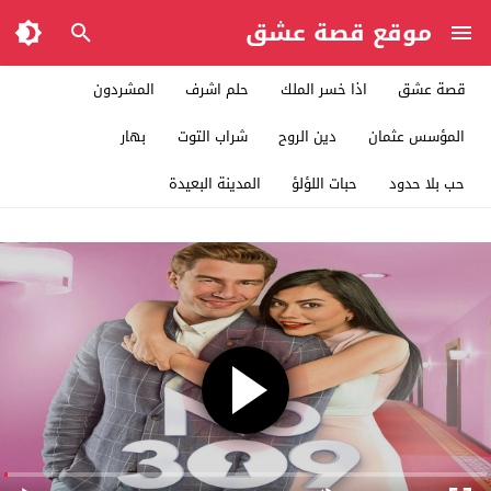
موقع قصة عشق
قصة عشق
اذا خسر الملك
حلم اشرف
المشردون
المؤسس عثمان
دين الروح
شراب التوت
بهار
حب بلا حدود
حبات اللؤلؤ
المدينة البعيدة