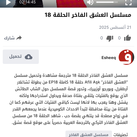
02:14:45
مسلسل العشق الفاخر الحلقة 18
21 أغسطس 2025
0
0
شارك
تحميل
Esheeq
مسلسل العشق الفاخر الحلقة 18 مترجمة مشاهدة وتحميل مسلسل
“العشق الفاخر” Afili Aşk حلقة 18 كاملة EP18 من بطولة تشاغلار
أرطغرل، وبورجو أوزبيرك، وتدور قصة المسلسل حول الشاب الطائش
الذي يوقع بالفتيات يلتقي بفتاة صدفة ويحاول استدراجها ولكنه
يفشل وهنا يعجب بها لانها ليست كباقي الفتيات التي عرفهم كما ان
الفتاة من بيئة محافظة لتبدأ الاحداث الكوميدية عندما يجمعهم القدر
في زواج مصلحة قد ينتهي بقصة حب ، شاهد الحلقة 18 من مسلسل
العشق الفاخر التركي بالترجمة العربية حصرياً على موقع قصة عشق.
تصنيفات
مسلسل العشق الفاخر