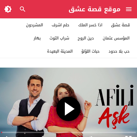
موقع قصة عشق
قصة عشق
اذا خسر الملك
حلم اشرف
المشردون
المؤسس عثمان
دين الروح
شراب التوت
بهار
حب بلا حدود
حبات اللؤلؤ
المدينة البعيدة