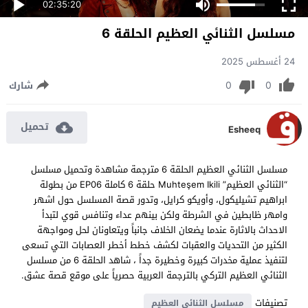
02:35:20
مسلسل الثنائي العظيم الحلقة 6
24 أغسطس 2025
0
0
شارك
تحميل
Esheeq
مسلسل الثنائي العظيم الحلقة 6 مترجمة مشاهدة وتحميل مسلسل
“الثنائي العظيم” Muhteşem Ikili حلقة 6 كاملة EP06 من بطولة
ابراهيم تشيليكول، وأويكو كرايل، وتدور قصة المسلسل حول اشهر
وامهر ظابطين في الشرطة ولكن بينهم عداء وتنافس قوي لتبدأ
الاحداث بالاثارة عندما يضعان الخلاف جانباً ويتعاونان لحل ومواجهة
الكثير من التحديات والعقبات لكشف خطط أخطر العصابات التي تسعى
لتنفيذ عملية مخدرات كبيرة وخطيرة جداً ، شاهد الحلقة 6 من مسلسل
الثنائي العظيم التركي بالترجمة العربية حصرياً على موقع قصة عشق.
تصنيفات
مسلسل الثنائي العظيم