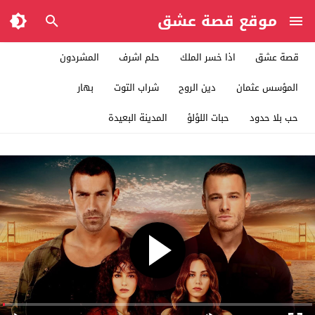
موقع قصة عشق
قصة عشق
اذا خسر الملك
حلم اشرف
المشردون
المؤسس عثمان
دين الروح
شراب التوت
بهار
حب بلا حدود
حبات اللؤلؤ
المدينة البعيدة