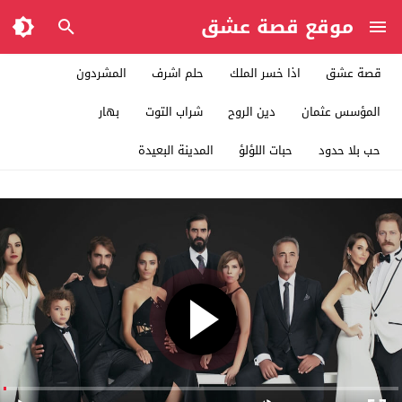
موقع قصة عشق
قصة عشق
اذا خسر الملك
حلم اشرف
المشردون
المؤسس عثمان
دين الروح
شراب التوت
بهار
حب بلا حدود
حبات اللؤلؤ
المدينة البعيدة