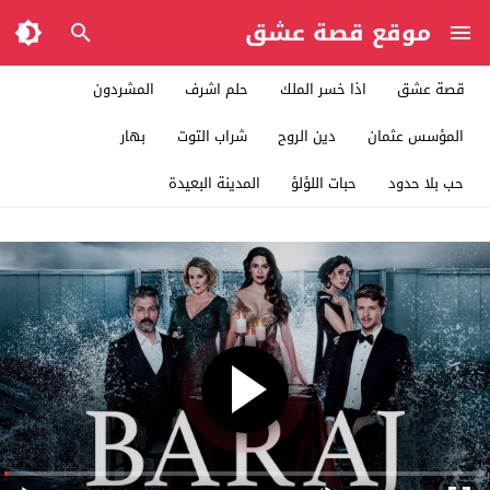
موقع قصة عشق
قصة عشق
اذا خسر الملك
حلم اشرف
المشردون
المؤسس عثمان
دين الروح
شراب التوت
بهار
حب بلا حدود
حبات اللؤلؤ
المدينة البعيدة