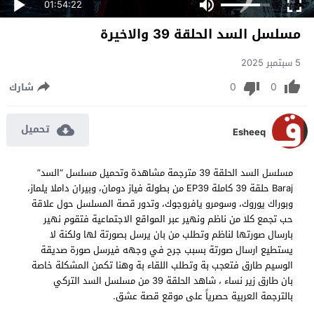
01:54:22
مسلسل السد الحلقة 39 والاخيرة
5 سبتمبر 2025
0
0
شارك
تحميل
Esheeq
مسلسل السد الحلقة 39 مترجمة مشاهدة وتحميل مسلسل “السد”
Baraj حلقة 39 كاملة EP39 من بطولة فياز دومان، وبيران داملا يلماز،
وبوراك يوروك، وسومرو يافروجوك، وتدور قصة المسلسل حول علاقة
حب تجمع كلا من ناظم ونهير عبر المواقع الاجتماعية فتقوم نهير
بارسال صورتها لناظم وتطلب من بان يرسل بصورتة لها ولكنة لا
يستطيع ارسال صورتة بسبب جرح في وجهه فيرسل صورة صديقة
الوسيم طارق فتعجب بة وتطلب اللقاء بة وهنا تكمن المشكلة خاصة
بان طارق زير نساء ، شاهد الحلقة 39 من مسلسل السد التركي
بالترجمة العربية حصرياً على موقع قصة عشق.