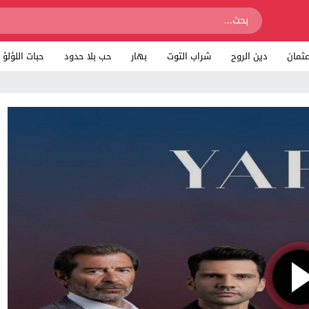
ثمان
دين الروح
شراب التوت
بهار
حب بلا حدود
حبات اللؤلؤ