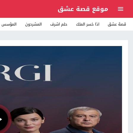
موقع قصة عشق
قصة عشق
اذا خسر الملك
حلم اشرف
المشردون
المؤسس ع