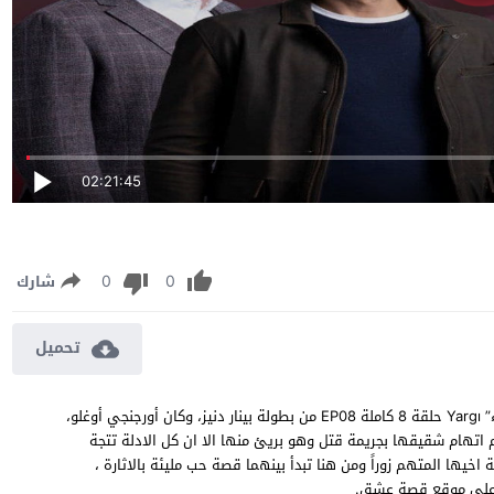
02:21:45
0
0
شارك
تحميل
مسلسل القضاء الحلقة 8 مترجمة مشاهدة وتحميل مسلسل “القضاء” Yargı حلقة 8 كاملة EP08 من بطولة بينار دنيز، وكان أورجنجي أوغلو،
اتهام شقيقها بجريمة قتل وهو بريئ منها الا ان كل الادلة تتجة
اخيها المتهم زوراً ومن هنا تبدأ بينهما قصة حب مليئة بالاثارة ،