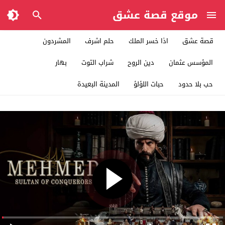
موقع قصة عشق
قصة عشق
اذا خسر الملك
حلم اشرف
المشردون
المؤسس عثمان
دين الروح
شراب التوت
بهار
حب بلا حدود
حبات اللؤلؤ
المدينة البعيدة