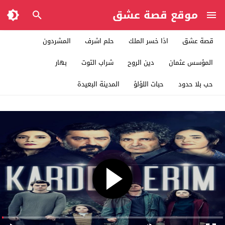
موقع قصة عشق
قصة عشق
اذا خسر الملك
حلم اشرف
المشردون
المؤسس عثمان
دين الروح
شراب التوت
بهار
حب بلا حدود
حبات اللؤلؤ
المدينة البعيدة