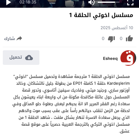
02:18:35
مسلسل اخوتي الحلقة 1
10 أغسطس 2025
0
0
شارك
تحميل
Esheeq
مسلسل اخوتي الحلقة 1 مترجمة مشاهدة وتحميل مسلسل “اخوتي”
Kardeşlerim حلقة 1 كاملة EP01 من بطولة جليل نالتشاكان، وخالد
أوزغور ساري، وجنيد ميتي، وفاديك سيفين أتاسوي، وتدور قصة
المسلسل حول عائلة مكافحة مكونة من اب واربعة ابناء يعيشون بكل
سعادة رغم الفقر المرير الا انة بحبهم لبعض جعلوة حلو المذاق وفي
لحظة من الزمن تنقلب حياتهم رأساً على عقب بسبب موت والدهم
الذي يجعل سعادة الاسرة تنهار بشكل ملفت ، شاهد الحلقة 1 من
مسلسل اخوتي التركي بالترجمة العربية حصرياً على موقع قصة
عشق.