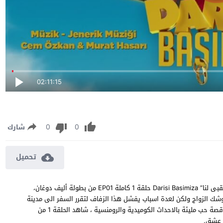
02:11:15
0
0
شارك
تحميل
مسلسل العقبى لنا الحلقة 1 مترجمة مشاهدة وتحميل مسلسل “العقبى لنا” Darisi Basimiza حلقة 1 كاملة EP01 من بطولة أليف دوغان،
شك الزواج ولكن لعدة اسباب يفشل هذا الزفاف لتقرر السفر الى مدينة
اخرى بعد الفترة العصيبة التي عاشتها ثم تقابل شاب وتدور بينهم قصة حب مليئة بالاحداث الكوميدية والرومنسية ، شاهد الحلقة 1 من
ة عشق.