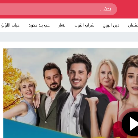
ثمان
دين الروح
شراب التوت
بهار
حب بلا حدود
حبات اللؤلؤ