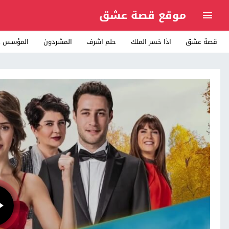
موقع قصة عشق
قصة عشق
اذا خسر الملك
حلم اشرف
المشردون
المؤسس ع