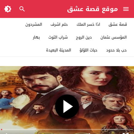
موقع قصة عشق
قصة عشق
اذا خسر الملك
حلم اشرف
المشردون
المؤسس عثمان
دين الروح
شراب التوت
بهار
حب بلا حدود
حبات اللؤلؤ
المدينة البعيدة